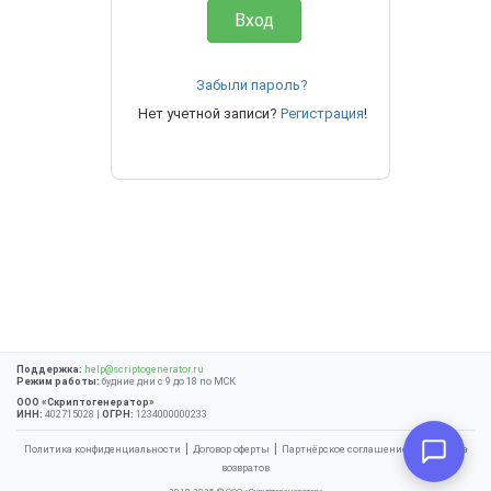
Вход
Забыли пароль?
Нет учетной записи?
Регистрация
!
Поддержка:
help@scriptogenerator.ru
Режим работы:
будние дни с 9 до 18 по МСК
ООО «Скриптогенератор»
ИНН:
402715028 |
ОГРН:
1234000000233
|
|
|
Политика конфиденциальности
Договор оферты
Партнёрское соглашение
Политика
возвратов